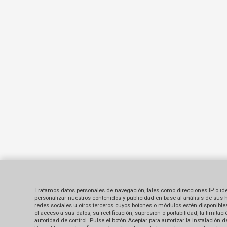
Tratamos datos personales de navegación, tales como direcciones IP o identi
personalizar nuestros contenidos y publicidad en base al análisis de sus 
redes sociales u otros terceros cuyos botones o módulos estén disponibles 
el acceso a sus datos, su rectificación, supresión o portabilidad, la limi
autoridad de control. Pulse el botón Aceptar para autorizar la instalación