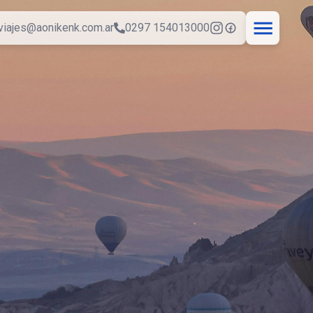
viajes@aonikenk.com.ar
0297 154013000