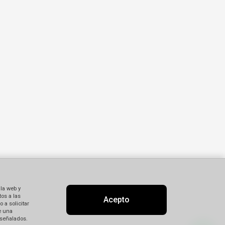
 la web y
os a las
Acepto
 a solicitar
e una
 señalados.